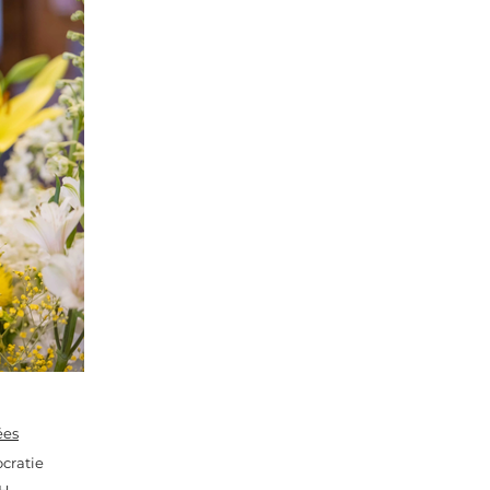
ées
cratie
bH